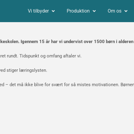
Vi tilbyder
Produktion
Om os
lkeskolen. Igennem 15 år har vi undervist over 1500 børn i alderen 5
ret rundt. Tidspunkt og omfang aftaler vi.
ved stiger læringslysten.
med – det må ikke blive for svært for så mistes motivationen. Børne