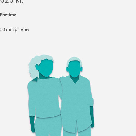
625 kr.
Enetime
50 min pr. elev