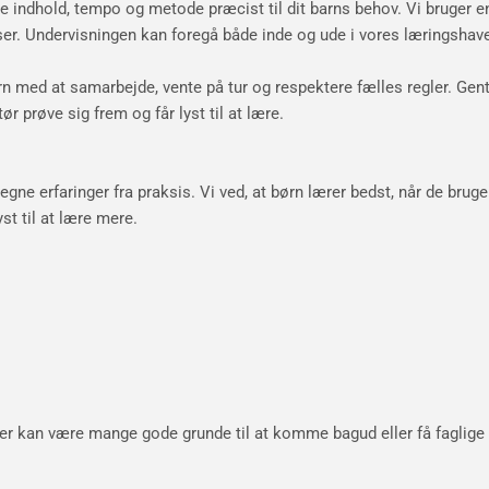
se indhold, tempo og metode præcist til dit barns behov. Vi bruger e
ser. Undervisningen kan foregå både inde og ude i vores læringshav
rn med at samarbejde, vente på tur og respektere fælles regler. Genta
tør prøve sig frem og får lyst til at lære.
ne erfaringer fra praksis. Vi ved, at børn lærer bedst, når de bruger
st til at lære mere.
Der kan være mange gode grunde til at komme bagud eller få faglige