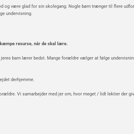
 med og være glad for sin skolegang. Nogle børn trænger til flere ud
ige undervisning.
 kæmpe resurse, når de skal lære.
 jeres barn lærer bedst. Mange forældre vælger at følge undervisninge
rbejdet derhjemme.
r forældre. Vi samarbejder med jer om, hvor meget / lidt lektier der gi