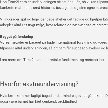
Hos Time2Learn er undervisningen oftest én-til-én, så vi kan tilpas
konkrete materialer, små historier, bevægelse og sine egne interes
Vi inddrager spil og lege, der både styrker det faglige og hjælper bø
arbejder altid i et trygt miljø, hvor relation og nærvær gør, at barnet 
Bygget på forskning
Vores metoder er baseret på både international forskning og vores eg
tilpasser altid undervisningen, så dit barn får succesoplevelser og ly
Læs mere om Time2learns teoretiske fundament og metoder
her
Hvorfor ekstraundervisning?
Hvis børn kommer fagligt bagud er det mindre sjovt at gå i skole. 
også være barnet har fået genkendt ordblindhed.