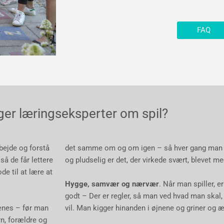
FAQ
ger læringseksperter om spil?
bejde og forstå
det samme om og om igen – så hver gang man sp
så de får lettere
og pludselig er det, der virkede svært, blevet me
de til at lære at
Hygge, samvær og nærvær
. Når man spiller,
godt – Der er regler, så man ved hvad man ska
rænes – før man
vil. Man kigger hinanden i øjnene og griner og 
rn, forældre og