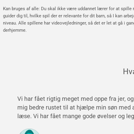
Kan bruges af alle: Du skal ikke være uddannet lærer for at spille 
guider dig til, hvilke spil der er relevante for dit barn, så I kan arbe
niveau. Alle spillene har videovejledninger, så det er let at gå i g
derhjemme.
Hva
Fantastisk hjælp til læring med udgangspunk
og den måde barnet bedst lærer på. Har n
redskaber til læsningen - også lege hvor vi 
rundt. Det er sjovt at lave lektier igen, og de
helt vildt. Fantastisk dygtig og engageret læ