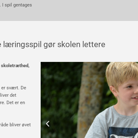
. I spil gentages
e læringsspil gør skolen lettere
m skoletræthed,
r er svært. De
liver det
re. Det er en
råde bliver øvet