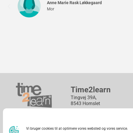
Lene Fuglsang Buhl
Mor
Time2learn
Tingvej 39A,
8543 Hornslet
Tlf.: +45 30 35 37 07
CVR: 31696801
Vi bruger cookies til at optimere vores websted og vores service.