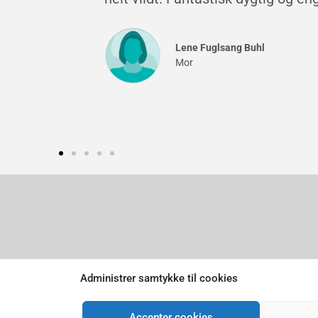
Charlotte
Mor
Priv
Administrer samtykke til cookies
F
Accepter cookies
a