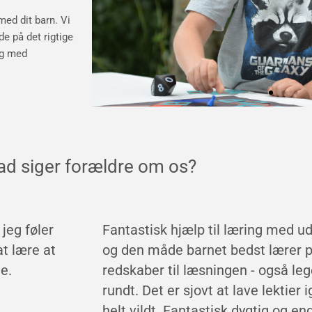
med dit barn. Vi
jde på det rigtige
ang med
d siger forældre om os?
t i barnet
Udover den hjælp Clara har fået, 
u mange
uvurderlig hjælp for os som foræld
hopper
fantastisk hjælp og vejledning til 
t rykker
har haft i forhold til at hjælpe Clar
rer.
forlange, at der blev gjort noget fo